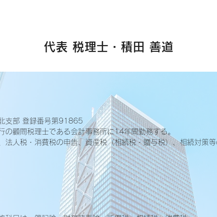
代表 税理士・積田 善道
支部 登録番号第91865
行の顧問税理士である会計事務所に14年間勤務する。
、法人税・消費税の申告、資産税（相続税・贈与税）、相続対策等
）